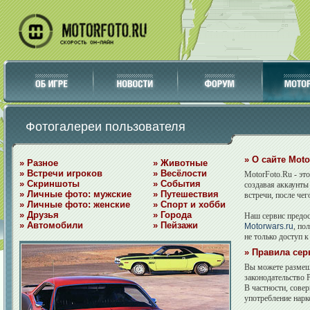
Фотогалереи пользователя
» О сайте Moto
» Разное
» Животные
» Встречи игроков
» Весёлости
MotorFoto.Ru - эт
» Скриншоты
» События
создавая аккаунты
» Личные фото: мужские
» Путешествия
встречи, после че
» Личные фото: женские
» Спорт и хобби
» Друзья
» Города
Наш сервис предос
» Автомобили
» Пейзажи
Motorwars.ru
, по
не только доступ 
» Правила сер
Вы можете размещ
законодательство Р
В частности, сов
употребление нарк