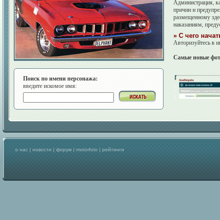
Администрация, ка
причин и предупре
размещенному здес
наказаниям, пред
» С чего начат
Авторизуйтесь в и
Самые новые фо
Поиск по имени персонажа:
введите искомое имя:
о нас
|
новости
|
форум
|
motorfoto
|
рейтинги