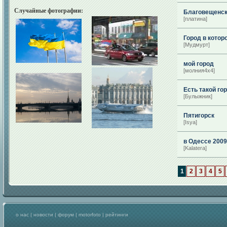
Случайные фотографии:
Благовещенс
[платина]
Город в котор
[Мудмурт]
мой город
[молния4х4]
Есть такой г
[Булыжник]
Пятигорск
[Isya]
в Одессе 2009
[Kalatera]
1
2
3
4
5
о нас
|
новости
|
форум
|
motorfoto
|
рейтинги