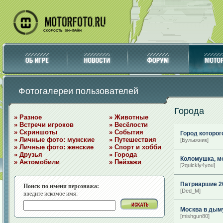
Фотогалереи пользователей
Города
» Разное
» Животные
» Встречи игроков
» Весёлости
» Скриншоты
» События
Город которого
» Личные фото: мужские
» Путешествия
[Булыжник]
» Личные фото: женские
» Спорт и хобби
» Друзья
» Города
Коломушка, м
» Автомобили
» Пейзажи
[2quickly4you]
Патриаршие 2
Поиск по имени персонажа:
[Ded_M]
введите искомое имя:
Москва в дым
[mishgun80]