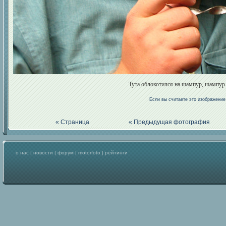
Тута облокотился на шампур, шампур - 
Если вы считаете это изображени
« Страница
« Предыдущая фотография
о нас
|
новости
|
форум
|
motorfoto
|
рейтинги