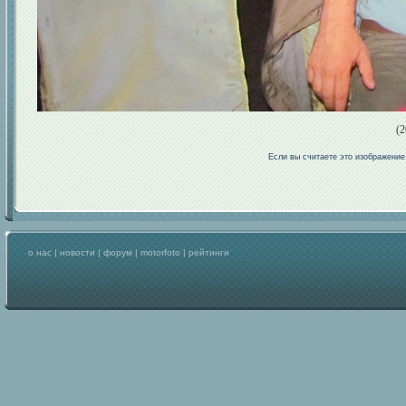
(2
Если вы считаете это изображени
о нас
|
новости
|
форум
|
motorfoto
|
рейтинги