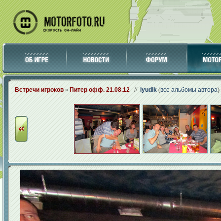
Встречи игроков
»
Питер офф. 21.08.12
//
lyudik
(
все альбомы автора
)