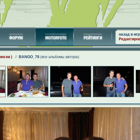
назад в игр
Редактиро
нски )
//
BANGO_78
(
все альбомы автора
)