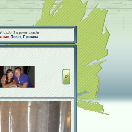
у
05:33, 3 игроков онлайн
вание
,
Поиск
,
Правила