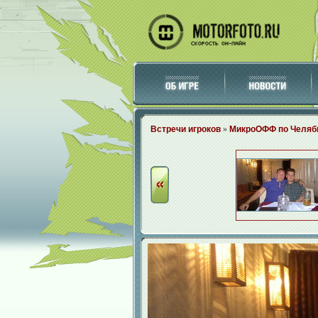
Встречи игроков
»
МикроОФФ по Челяби