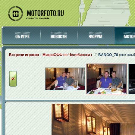
Встречи игроков
»
МикроОФФ по Челябински )
//
BANGO_78
(
все аль