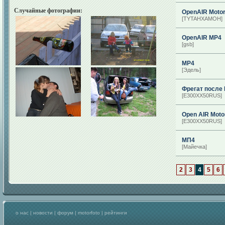
Случайные фотографии:
OpenAIR Motor
[TYTAHXAMOH]
OpenAIR MP4
[gsb]
МР4
[Эдель]
Фрегат после 
[E300XX50RUS]
Open AIR Motor
[E300XX50RUS]
МП4
[Майечка]
2
3
4
5
6
о нас
|
новости
|
форум
|
motorfoto
|
рейтинги