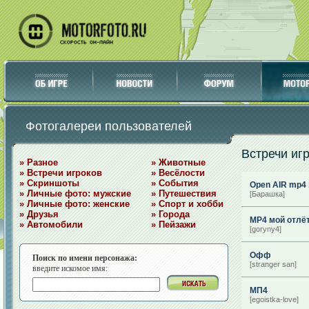
Фотогалереи пользователей
Встречи иг
» Разное
» Животные
» Встречи игроков
» Весёлости
» Скриншоты
» События
Open AIR mp4 
» Личные фото: мужские
» Путешествия
[Барашка]
» Личные фото: женские
» Спорт и хобби
» Друзья
» Города
MP4 мой отлёт 
» Автомобили
» Пейзажи
[goryny4]
Офф
Поиск по имени персонажа:
[stranger san]
введите искомое имя:
МП4
[egoistka-love]