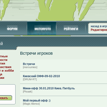
назад в игр
Редактиро
ей
Встречи игроков
отные
лости
тия
Встречи
шествия
[mersumies]
т и хобби
да
Киевский ОФФ-09-02-2010
ажи
[DRUM-RT]
Мини-офф 30.01.2010 Киев. Питбуль
[Pisaak]
Мой первый офф :)
[Magic Alonso]