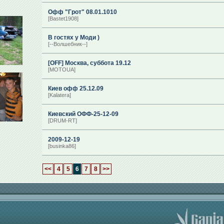
Офф "Грот" 08.01.1010
[Bastet1908]
В гостях у Моди )
[--Волшебник--]
[OFF] Москва, суббота 19.12
[MOTOUA]
Киев офф 25.12.09
[Kalatera]
Киевский ОФФ-25-12-09
[DRUM-RT]
2009-12-19
[businka86]
<<
4
5
6
7
8
>>