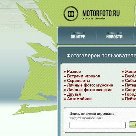
Фотогалереи пользовател
» Разное
» Жив
» Встречи игроков
» Весё
» Скриншоты
» Собы
» Личные фото: мужские
» Путе
» Личные фото: женские
» Спор
» Друзья
» Горо
» Автомобили
» Пейз
Поиск по имени персонажа:
введите искомое имя: