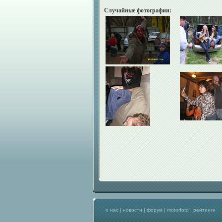
Случайные фотографии:
о нас
|
новости
|
форум
|
motorfoto
|
рейтинги