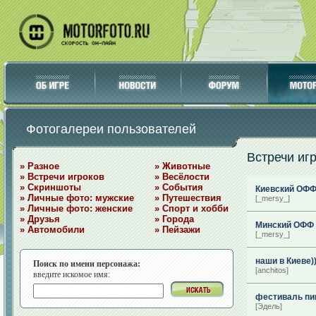
Фотогалереи пользователей
Встречи иг
» Разное
» Животные
» Встречи игроков
» Весёлости
» Скриншоты
» События
Киевский ОФ
» Личные фото: мужские
» Путешествия
[_mersy_]
» Личные фото: женские
» Спорт и хобби
» Друзья
» Города
Минский ОФФ
» Автомобили
» Пейзажи
[_mersy_]
наши в Киеве))
Поиск по имени персонажа:
[anchitos]
введите искомое имя:
фестиваль пив
[Эдель]