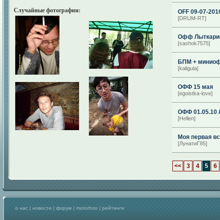
Случайные фотографии:
OFF 09-07-201
[DRUM-RT]
Офф Лыткарин
[sashok7575]
БПМ + минио
[kaligula]
ОФФ 15 мая
[egoistka-love]
ОФФ 01.05.10
[Hellen]
Моя первая вс
[ЛунатиГ85]
<<
3
4
5
6
о нас
|
новости
|
форум
|
motorfoto
|
рейтинги